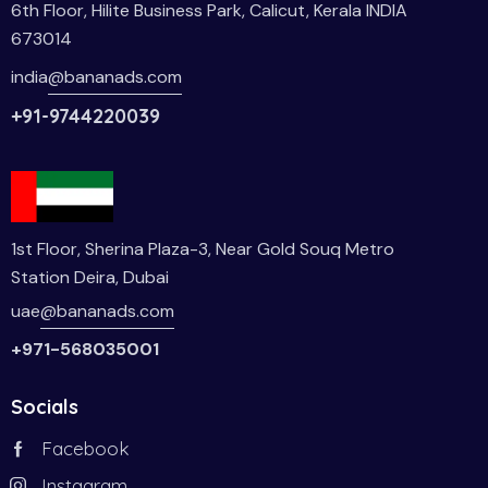
6th Floor, Hilite Business Park, Calicut, Kerala INDIA
673014
india
@bananads.com
+91-9744220039
1st Floor, Sherina Plaza-3, Near Gold Souq Metro
Station Deira, Dubai
uae
@bananads.com
+971-568035001
Socials
Facebook
Instagram