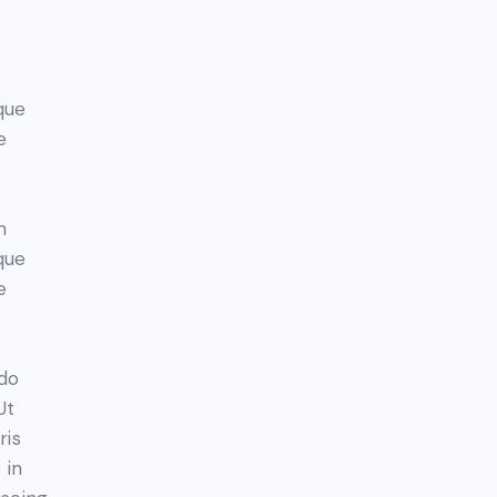
que
e
m
que
e
 do
Ut
ris
 in