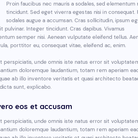
Proin faucibus nec mauris a sodales, sed elementum 
tincidunt. Sed eget viverra egestas nisi in consequat.
sodales augue a accumsan. Cras sollicitudin, ipsum eg
it pulvinar. Integer tincidunt. Cras dapibus. Vivamus
ntum semper nisi. Aenean vulputate eleifend tellus. Ae
igula, porttitor eu, consequat vitae, eleifend ac, enim.
t perspiciatis, unde omnis iste natus error sit voluptate
antium doloremque laudantium, totam rem aperiam ea
 quae ab illo inventore veritatis et quasi architecto beata
 dicta sunt, explicabo.
vero eos et accusam
t perspiciatis, unde omnis iste natus error sit voluptate
antium doloremque laudantium, totam rem aperiam ea
 quae ab illo inventore veritatis et quasi architecto beata