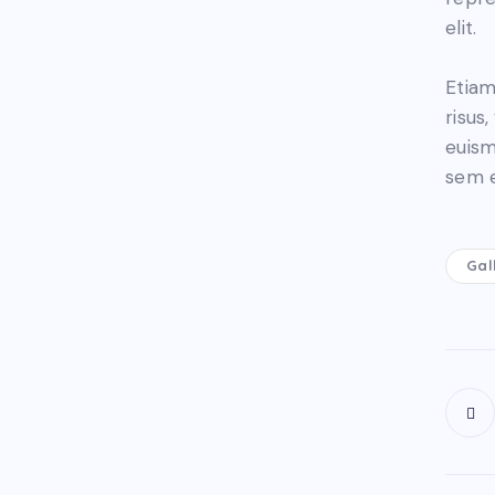
elit.
Etiam
risus
euism
sem e
Gal