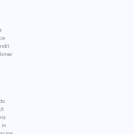
e
sce
andit
lvinar
 do
Ut
ris
 in
iscing