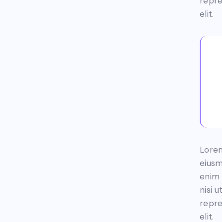
repre
elit.
Lorem
eiusm
enim 
nisi 
repre
elit.