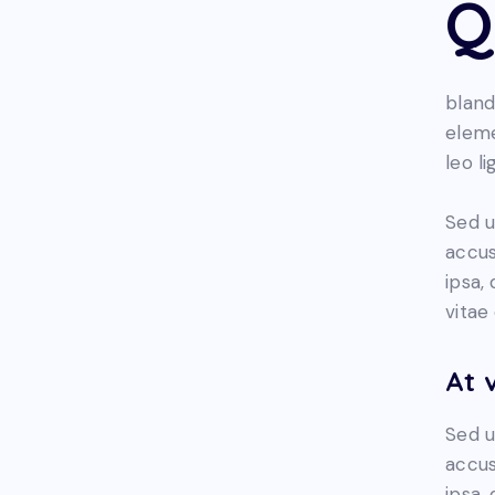
Q
bland
eleme
leo l
Sed u
accus
ipsa,
vitae
At 
Sed u
accus
ipsa,