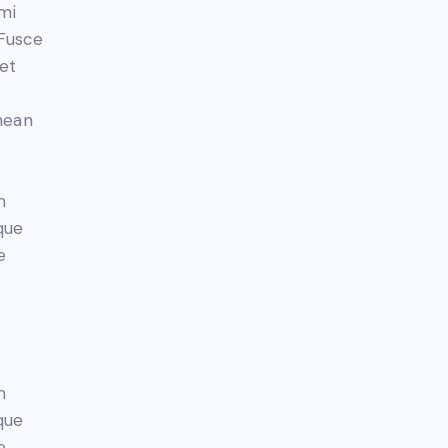
mi
 Fusce
et
nean
m
que
e
m
que
e