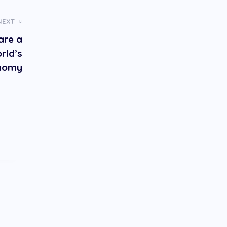
NEXT
are a
rld’s
nomy