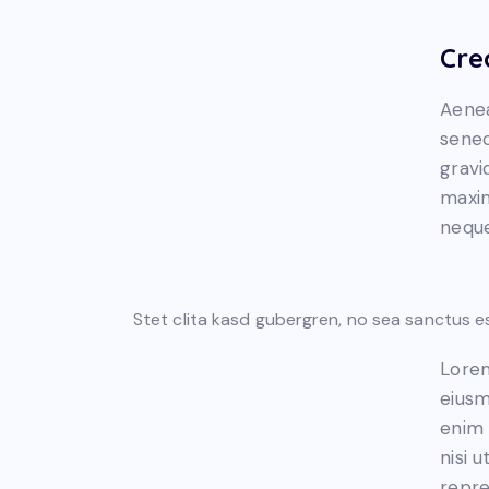
Cre
Aenea
senec
gravid
maxim
neque
Stet clita kasd gubergren, no sea sanctus e
Lorem
eiusm
enim 
nisi 
repre