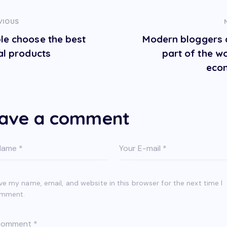
VIOUS
le choose the best
Modern bloggers 
tal products
part of the wo
eco
ave a comment
ve my name, email, and website in this browser for the next time I
mment.