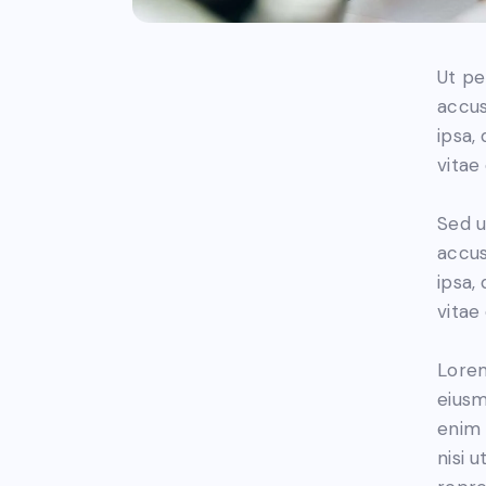
Ut pe
accus
ipsa,
vitae
Sed u
accus
ipsa,
vitae
Lorem
eiusm
enim 
nisi 