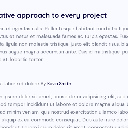
ative approach to every project
n et egestas nulla. Pellentesque habitant morbi tristiqu
tus et netus et malesuada fames ac turpis egestas. Fu
a, ligula non molestie tristique, justo elit blandit risus, bl
us augue magna accumsan ante. Duis id mi tristique, pu
 at, lobortis tortor.
st labore et dolore. By
Kevin Smith
 ipsum dolor sit amet, consectetur adipisicing elit, sed
od tempor incididunt ut labore et dolore magna aliqua. 
ad minim veniam, quis nostrud exercitation ullamco labo
ut aliquip ex ea commodo consequat. Duis aute irure dolor
henderit. Lorem ipsum dolor sit amet, consectetur adip