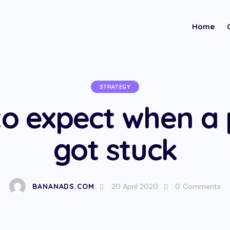
Home
STRATEGY
o expect when a 
got stuck
BANANADS.COM
20 April 2020
0
Comments