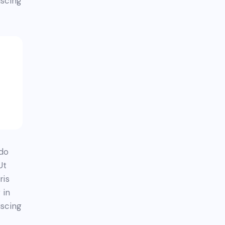
iscing
 do
Ut
ris
 in
iscing