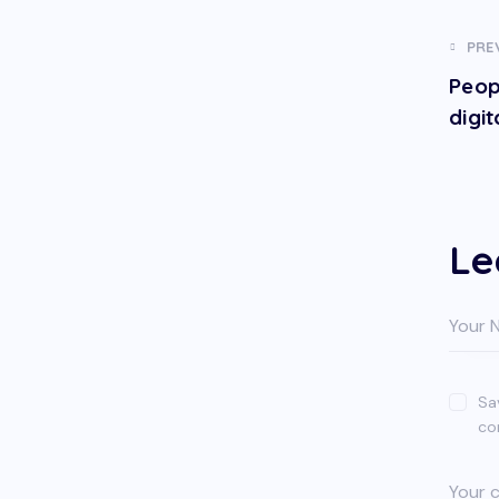
PRE
Peop
digi
Le
Sa
co