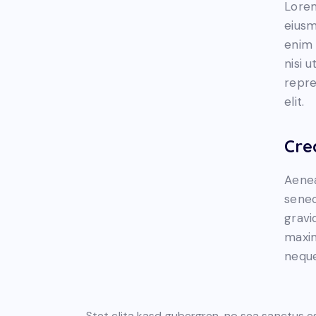
Lorem
eiusm
enim 
nisi 
repre
elit.
Cre
Aenea
senec
gravid
maxim
neque
Stet clita kasd gubergren, no sea sanctus e