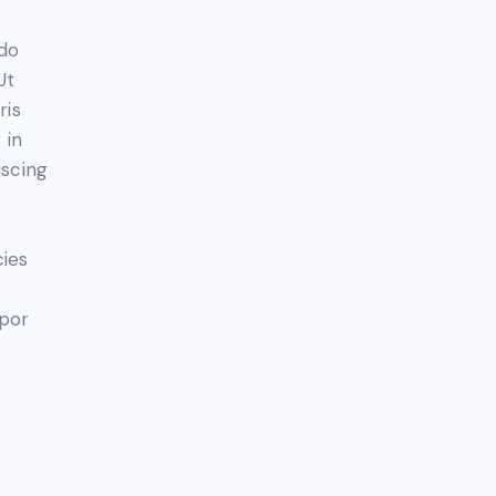
 do
Ut
ris
 in
iscing
cies
mpor