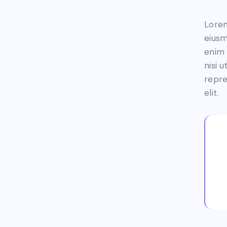
Lorem
eiusm
enim 
nisi 
repre
elit.