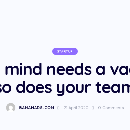
STARTUP
r mind needs a va
so does your tea
BANANADS.COM
21 April 2020
0
Comments