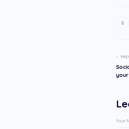
PRE
Soci
your 
Le