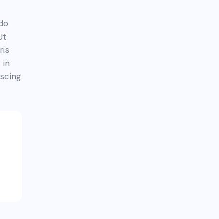
 do
Ut
ris
 in
iscing