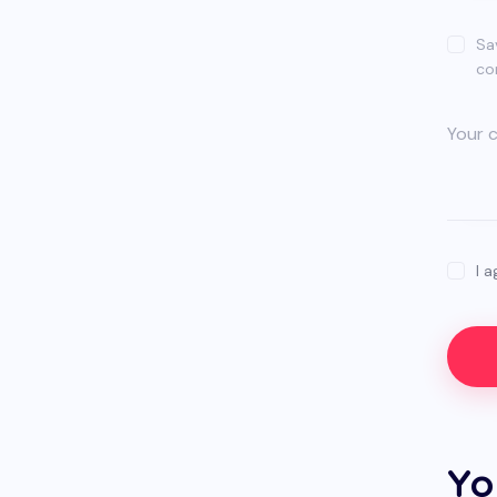
Sa
co
I 
Yo