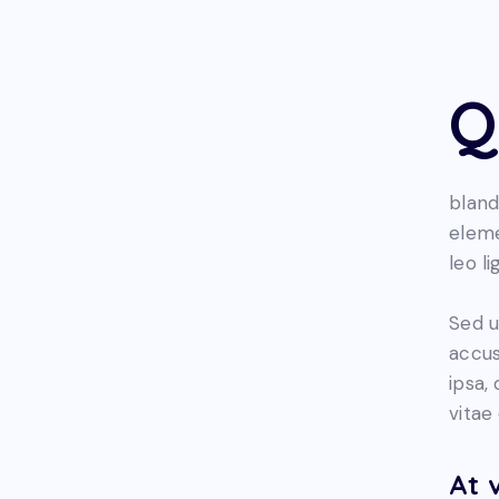
Q
bland
eleme
leo l
Sed u
accus
ipsa,
vitae
At 