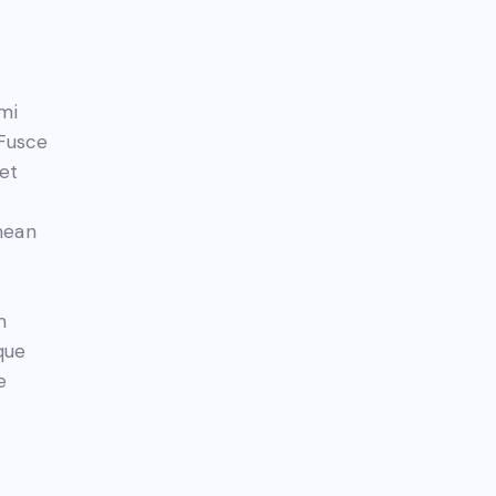
mi
 Fusce
et
nean
m
que
e