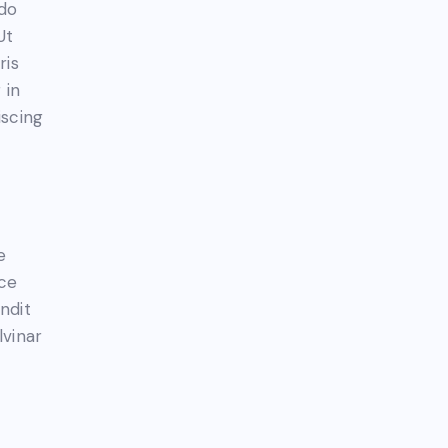
 do
Ut
ris
 in
iscing
e
sce
andit
lvinar