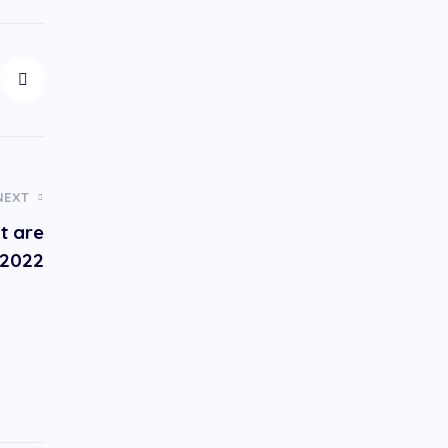
NEXT
t are
 2022