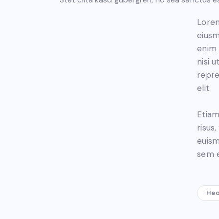
Lorem
eiusm
enim 
nisi 
repre
elit.
Etiam
risus
euism
sem e
Hea