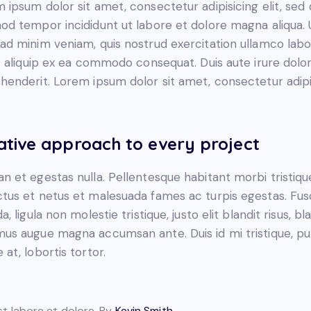
 ipsum dolor sit amet, consectetur adipisicing elit, sed
od tempor incididunt ut labore et dolore magna aliqua. 
ad minim veniam, quis nostrud exercitation ullamco labo
ut aliquip ex ea commodo consequat. Duis aute irure dolor
henderit. Lorem ipsum dolor sit amet, consectetur adip
ative approach to every project
n et egestas nulla. Pellentesque habitant morbi tristiqu
tus et netus et malesuada fames ac turpis egestas. Fu
a, ligula non molestie tristique, justo elit blandit risus, bl
us augue magna accumsan ante. Duis id mi tristique, pu
 at, lobortis tortor.
st labore et dolore. By
Kevin Smith